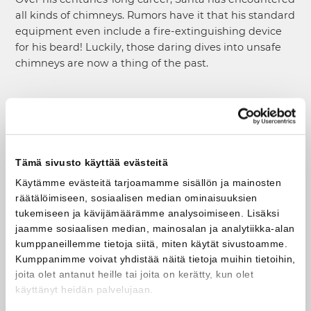
all kinds of chimneys. Rumors have it that his standard
equipment even include a fire-extinguishing device
for his beard! Luckily, those daring dives into unsafe
chimneys are now a thing of the past.
Safe,
Reliable and
Born In
Tämä sivusto käyttää evästeitä
Finland –
Käytämme evästeitä tarjoamamme sisällön ja mainosten
Just Like
räätälöimiseen, sosiaalisen median ominaisuuksien
tukemiseen ja kävijämäärämme analysoimiseen. Lisäksi
Santa!
jaamme sosiaalisen median, mainosalan ja analytiikka-alan
kumppaneillemme tietoja siitä, miten käytät sivustoamme.
Santa's concern for
Kumppanimme voivat yhdistää näitä tietoja muihin tietoihin,
chimney safety is not
joita olet antanut heille tai joita on kerätty, kun olet
only for himself but for
käyttänyt heidän palvelujaan.
the families he visits