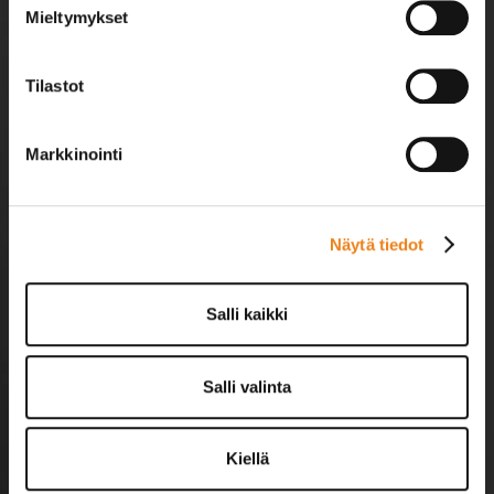
Mieltymykset
Tilastot
Markkinointi
Näytä tiedot
Salli kaikki
Siro soveltuu
kohteeseen kuin
Salli valinta
kohteeseen
Siro-savupiipuilla on ratkaistu
Kiellä
lukemattomia haasteita – tulipaloriskin