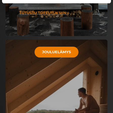
minimoinnista yksilöllisiin väreihin.
TUTUSTU TOTEUTUKSIIN ›
JOULUELÄMYS