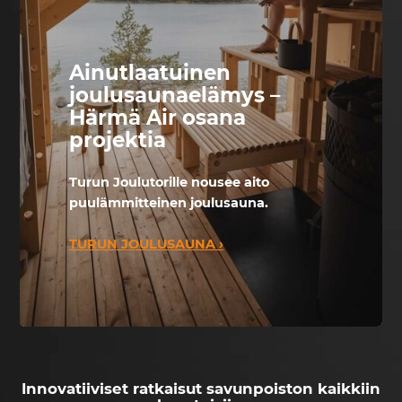
Ainutlaatuinen
joulusaunaelämys –
Härmä Air osana
projektia
Turun Joulutorille nousee aito
puulämmitteinen joulusauna.
TURUN JOULUSAUNA ›
Innovatiiviset ratkaisut savunpoiston kaikkiin