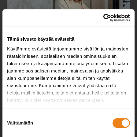
Savupiipulla on
ratkaiseva merkitys
onnistuneen
Tämä sivusto käyttää evästeitä
tulisijakokonaisuuden
luomisessa
Käytämme evästeitä tarjoamamme sisällön ja mainosten
räätälöimiseen, sosiaalisen median ominaisuuksien
tukemiseen ja kävijämäärämme analysoimiseen. Lisäksi
Milla Alftan kertoo, miksi Härmä Airin
Siro-savupiippu on oikea valinta.
jaamme sosiaalisen median, mainosalan ja analytiikka-
alan kumppaneillemme tietoja siitä, miten käytät
MILLAN VALINTA ON SIRO ›
sivustoamme. Kumppanimme voivat yhdistää näitä
tietoja muihin tietoihin, joita olet antanut heille tai joita on
kerätty, kun olet käyttänyt heidän palvelujaan.
harmaair.com/tietosuoja/
Lisätietoja:
Suostumuksen
Välttämätön
valinta
REFERENSSIT