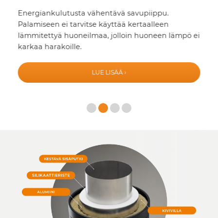
Energiankulutusta vähentävä savupiippu.
V
Palamiseen ei tarvitse käyttää kertaalleen
p
lämmitettyä huoneilmaa, jolloin huoneen lämpö ei
i
karkaa harakoille.
m
v
LUE LISÄÄ ›