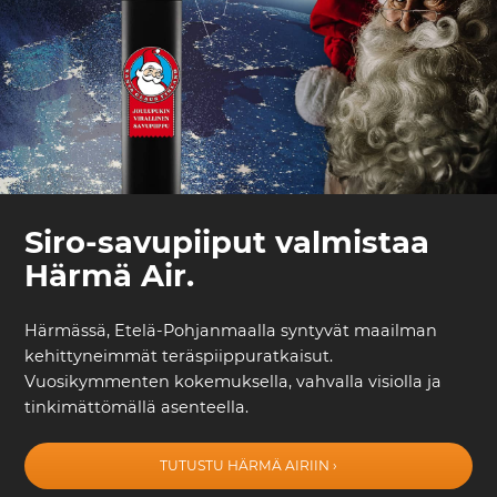
Siro-savupiiput valmistaa
Härmä Air.
Härmässä, Etelä-Pohjanmaalla syntyvät maailman
kehittyneimmät teräspiippuratkaisut.
Vuosikymmenten kokemuksella, vahvalla visiolla ja
tinkimättömällä asenteella.
TUTUSTU HÄRMÄ AIRIIN ›