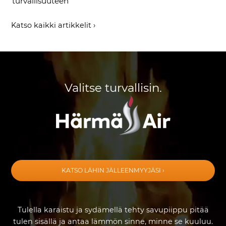
turvallisuuteen
Katso kaikki artikkelit ›
Valitse turvallisin.
KATSO LÄHIN JÄLLEENMYYJÄSI ›
Tulella karaistu ja sydämellä tehty savupiippu pitää
tulen sisällä ja antaa lämmön sinne, minne se kuuluu.