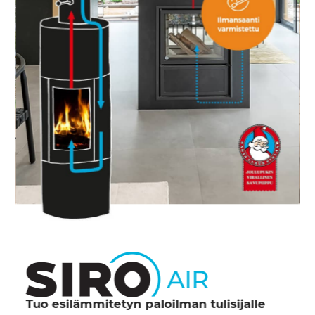
Tuo esilämmitetyn paloilman tulisijalle