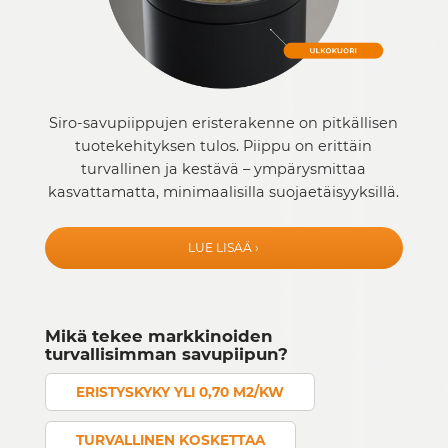
Siro-savupiippujen eristerakenne on pitkällisen
tuotekehityksen tulos. Piippu on erittäin
turvallinen ja kestävä – ympärysmittaa
kasvattamatta, minimaalisilla suojaetäisyyksillä.
LUE LISÄÄ ›
Mikä tekee markkinoiden
turvallisimman savupiipun?
ERISTYSKYKY YLI 0,70 M2/KW
TURVALLINEN KOSKETTAA