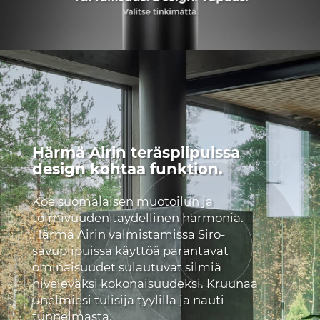
Härmä Airin teräspiipuissa
design kohtaa funktion.
Koe suomalaisen muotoilun ja
toimivuuden täydellinen harmonia.
Härmä Airin valmistamissa Siro-
savupiipuissa käyttöä parantavat
ominaisuudet sulautuvat silmiä
hiveleväksi kokonaisuudeksi. Kruunaa
unelmiesi tulisija tyylillä ja nauti
tunnelmasta.