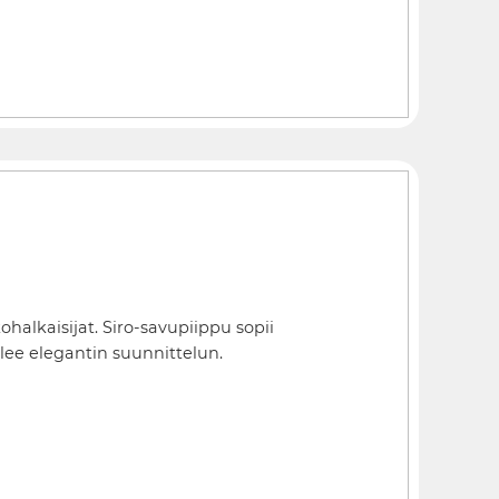
halkaisijat. Siro-savupiippu sopii
telee elegantin suunnittelun.