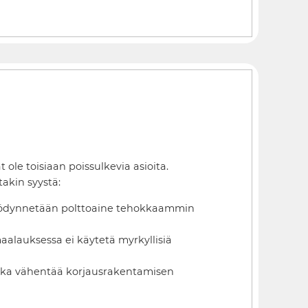
ole toisiaan poissulkevia asioita.
akin syystä:
hyödynnetään polttoaine tehokkaammin
alauksessa ei käytetä myrkyllisiä
 joka vähentää korjausrakentamisen