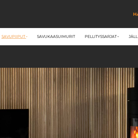
H
SAVUPIIPUT
SAVUKAASUIMURIT
PELLITYSSARJAT
JÄL
›
›