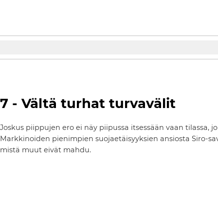
7 - Vältä turhat turvavälit
Joskus piippujen ero ei näy piipussa itsessään vaan tilassa, jo
Markkinoiden pienimpien suojaetäisyyksien ansiosta Siro-savu
mistä muut eivät mahdu.