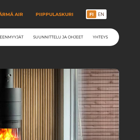
ÄRMÄ AIR
PIIPPULASKURI
FI
EN
LEENMYYJÄT
SUUNNITTELU JA OHJEET
YHTEYS