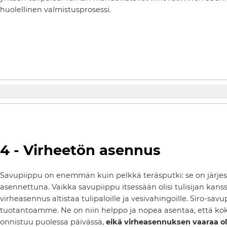
huolellinen valmistusprosessi.
4 - Virheetön asennus
Savupiippu on enemmän kuin pelkkä teräsputki: se on järjest
asennettuna. Vaikka savupiippu itsessään olisi tulisijan kans
virheasennus altistaa tulipaloille ja vesivahingoille. Siro-sa
tuotantoamme. Ne on niin helppo ja nopea asentaa, että ko
onnistuu puolessa päivässä,
eikä virheasennuksen vaaraa ol