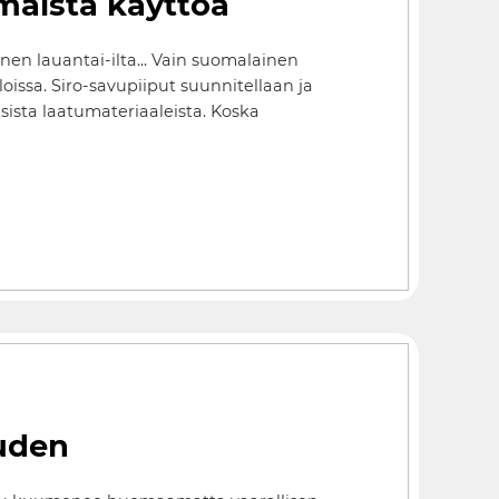
imaista käyttöä
en lauantai-ilta... Vain suomalainen
issa. Siro-savupiiput suunnitellaan ja
ista laatumateriaaleista. Koska
uuden