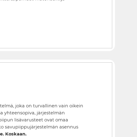
elmä, joka on turvallinen vain oikein
sa yhteensopiva, järjestelmän
vupiipun lisävarusteet ovat omaa
ko savupiippujärjestelmän asennus
e. Koskaan.