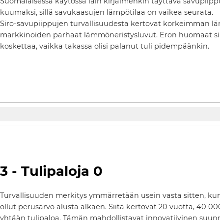
Suomalaisessa käytössä lain kirjaimenkin täyttävä savupi
kuumaksi, sillä savukaasujen lämpötilaa on vaikea seurata.
Siro-savupiippujen turvallisuudesta kertovat korkeimman lämp
markkinoiden parhaat lämmöneristysluvut. Eron huomaat siit
koskettaa, vaikka takassa olisi palanut tuli pidempäänkin.
3 - Tulipaloja 0
Turvallisuuden merkitys ymmärretään usein vasta sitten, kun 
ollut perusarvo alusta alkaen. Siitä kertovat 20 vuotta, 40 000
yhtään tulipaloa. Tämän mahdollistavat innovatiivinen suunni