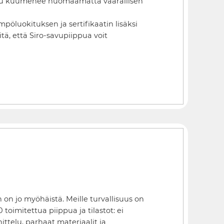
ippu kuumenee huomaamatta vaarallisen
öluokituksen ja sertifikaatin lisäksi
ä, että Siro-savupiippua voit
on jo myöhäistä. Meille turvallisuus on
 toimitettua piippua ja tilastot: ei
ttelu, parhaat materiaalit ja