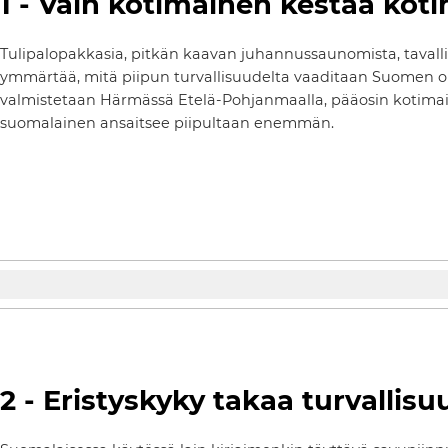
1 - Vain kotimainen kestää kot
Tulipalopakkasia, pitkän kaavan juhannussaunomista, tavallin
ymmärtää, mitä piipun turvallisuudelta vaaditaan Suomen olo
valmistetaan Härmässä Etelä-Pohjanmaalla, pääosin kotimais
suomalainen ansaitsee piipultaan enemmän.
2 - Eristyskyky takaa turvallis