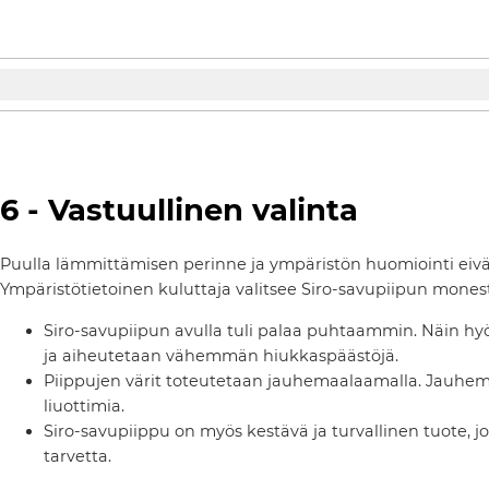
6 - Vastuullinen valinta
Puulla lämmittämisen perinne ja ympäristön huomiointi eivät 
Ympäristötietoinen kuluttaja valitsee Siro-savupiipun monest
Siro-savupiipun avulla tuli palaa puhtaammin. Näin 
ja aiheutetaan vähemmän hiukkaspäästöjä.
Piippujen värit toteutetaan jauhemaalaamalla. Jauhema
liuottimia.
Siro-savupiippu on myös kestävä ja turvallinen tuote,
tarvetta.