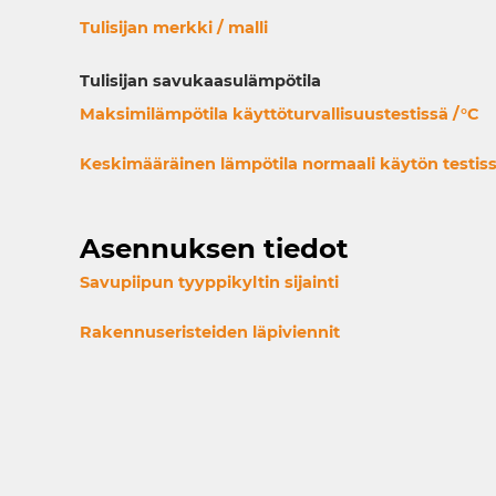
Tulisijan merkki / malli
Tulisijan savukaasulämpötila
Maksimilämpötila käyttöturvallisuustestissä /°C
Keskimääräinen lämpötila normaali käytön testiss
Asennuksen tiedot
Savupiipun tyyppikyltin sijainti
Rakennuseristeiden läpiviennit