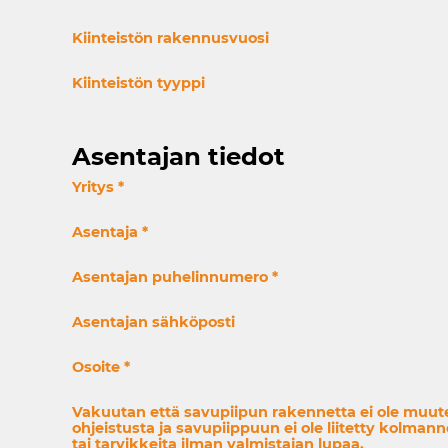
Kiinteistön rakennusvuosi
Kiinteistön tyyppi
Asentajan tiedot
Yritys
*
Asentaja
*
Asentajan puhelinnumero
*
Asentajan sähköposti
Osoite
*
Vakuutan että savupiipun rakennetta ei ole muute
ohjeistusta ja savupiippuun ei ole liitetty kolman
tai tarvikkeita ilman valmistajan lupaa.