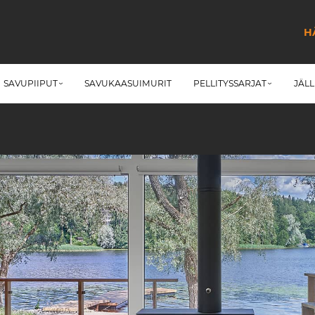
H
SAVUPIIPUT
SAVUKAASUIMURIT
PELLITYSSARJAT
JÄL
›
›