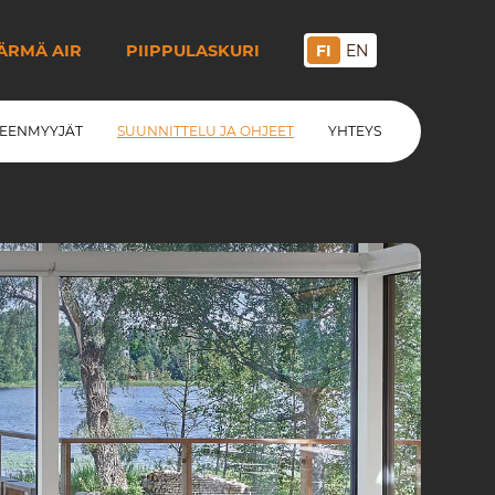
ÄRMÄ AIR
PIIPPULASKURI
FI
EN
LEENMYYJÄT
SUUNNITTELU JA OHJEET
YHTEYS