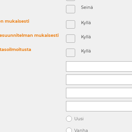
Seinä
en mukaisesti
Kyllä
esuunnitelman mukaisesti
Kyllä
tasoilmoitusta
Kyllä
Uusi
Vanha