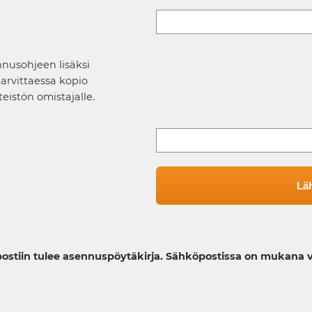
nnusohjeen lisäksi
arvittaessa kopio
istön omistajalle.
tiin tulee asennuspöytäkirja. Sähköpostissa on mukana vi