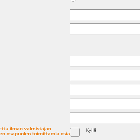
ttu ilman valmistajan
Kyllä
nen osapuolen toimittamia osia