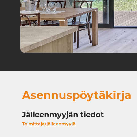
Asennuspöytäkirja
Jälleenmyyjän tiedot
Toimittaja/jälleenmyyjä